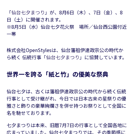
「
仙台七夕まつり
」が、8月6日（木）、7日（金）、8
日（土）に開催されます。
※8月5日（水）仙台七夕花火祭 場所／仙台西公園付近
一帯
株式会社OpenStylesは、仙台藩祖伊達政宗公の時代か
ら続く 伝統行事「
仙台七夕まつり
」に協賛しています。
世界一を誇る「紙と竹」の優美な祭典
仙台七夕は、古くは藩祖伊達政宗公の時代から続く伝統
行事として受け継がれ、今日では日本古来の星祭りの優
雅さと飾りの豪華絢爛さを併せ持つお祭りとして全国に
名を馳せております。
七夕まつりは本来、旧暦7月7日の行事として全国各地に
広まっていました。仙台七夕まつりでは、その季節感に